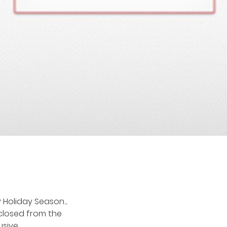
Holiday Season...
 closed from the
usive.